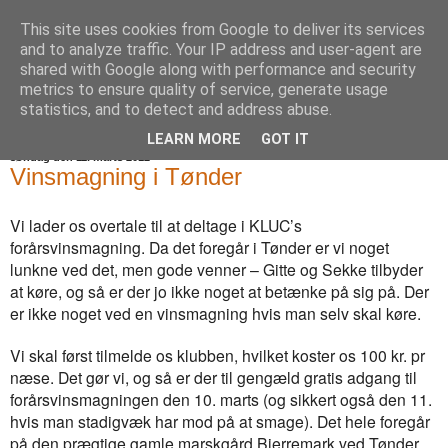
This site uses cookies from Google to deliver its services
Blommesblog
and to analyze traffic. Your IP address and user-agent are
shared with Google along with performance and security
metrics to ensure quality of service, generate usage
statistics, and to detect and address abuse.
▼
LEARN MORE
GOT IT
søndag den 11. marts 2012
Vinsmagning i Tønder
Vi lader os overtale til at deltage i KLUC’s
forårsvinsmagning. Da det foregår i Tønder er vi noget
lunkne ved det, men gode venner – Gitte og Sekke tilbyder
at køre, og så er der jo ikke noget at betænke på sig på. Der
er ikke noget ved en vinsmagning hvis man selv skal køre.
Vi skal først tilmelde os klubben, hvilket koster os 100 kr. pr
næse. Det gør vi, og så er der til gengæld gratis adgang til
forårsvinsmagningen den 10. marts (og sikkert også den 11.
hvis man stadigvæk har mod på at smage). Det hele foregår
på den prægtige gamle marskgård Bjerremark ved Tønder.