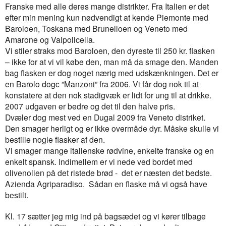
Franske med alle deres mange distrikter. Fra Italien er det
efter min mening kun nødvendigt at kende Piemonte med
Baroloen, Toskana med Brunelloen og Veneto med
Amarone og Valpolicella.
Vi stiler straks mod Baroloen, den dyreste til 250 kr. flasken
– ikke for at vi vil købe den, man må da smage den. Manden
bag flasken er dog noget nærig med udskænkningen. Det er
en Barolo dogc ”Manzoni” fra 2006. Vi får dog nok til at
konstatere at den nok stadigvæk er lidt for ung til at drikke.
2007 udgaven er bedre og det til den halve pris.
Dvæler dog mest ved en Dugal 2009 fra Veneto distriket.
Den smager herligt og er ikke overmåde dyr. Måske skulle vi
bestille nogle flasker af den.
Vi smager mange italienske rødvine, enkelte franske og en
enkelt spansk. Indimellem er vi nede ved bordet med
olivenolien på det ristede brød - det er næsten det bedste.
Azienda Agriparadiso. Sådan en flaske må vi også have
bestilt.
Kl. 17 sætter jeg mig ind på bagsædet og vi kører tilbage