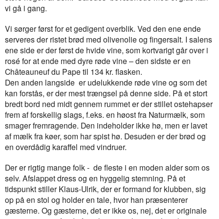
vi gå i gang.
Vi sørger først for et gedigent overblik. Ved den ene ende
serveres der ristet brød med olivenolie og fingersalt. I salens
ene side er der først de hvide vine, som kortvarigt går over i
rosé for at ende med dyre røde vine – den sidste er en
Châteauneuf du Pape til 134 kr. flasken.
Den anden langside er udelukkende røde vine og som det
kan forstås, er der mest trængsel på denne side. På et stort
bredt bord ned midt gennem rummet er der stillet ostehapser
frem af forskellig slags, f.eks. en høost fra Naturmælk, som
smager fremragende. Den indeholder ikke hø, men er lavet
af mælk fra køer, som har spist hø. Desuden er der brød og
en overdådig karaffel med vindruer.
Der er rigtig mange folk - de fleste i en moden alder som os
selv. Afslappet dress og en hyggelig stemning. På et
tidspunkt stiller Klaus-Ulrik, der er formand for klubben, sig
op på en stol og holder en tale, hvor han præsenterer
gæsterne. Og gæsterne, det er ikke os, nej, det er originale