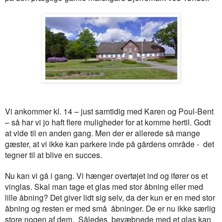
Vi ankommer kl. 14 – just samtidig med Karen og Poul-Bent
– så har vi jo haft flere muligheder for at komme hertil. Godt
at vide til en anden gang. Men der er allerede så mange
gæster, at vi ikke kan parkere inde på gårdens område - det
tegner til at blive en succes.
Nu kan vi gå i gang. Vi hænger overtøjet ind og ifører os et
vinglas. Skal man tage et glas med stor åbning eller med
lille åbning? Det giver lidt sig selv, da der kun er en med stor
åbning og resten er med små åbninger. De er nu ikke særlig
store nogen af dem. Således bevæbnede med et glas kan