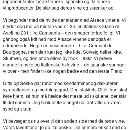
repræsentanter for de franske, spanske og italienske
vinproducenter. De står bag deres vine og skænker op.
Vi begynder med de hvide der starter med Alsace vinene. Vi
bryder dog ind på midten ved nr. 34, en italiensk Fiano di
Avellino 2011 fra Campania – den smager fortræffeligt. Vi
går dog også lidt ned mod Alsace vinene der også er
udmærkede. Nogle er musserende - bl.a. Crémant de
Bourgogne, men den kan jeg ikke lide. Solvejg heller ikke.
Skumvin, og den er da ellers dyr nok - 83kr. Vi prøver
mange franske og italienske hvidvine – de spanske springer
vi over - men finder ikke nogen bedre end den første Fiano.
Gitte og Sekke går rundt med kenderminer og diskuterer
syreballancer og modningsgrad. Den stakkels Gitte, hun skal
køre hjem, så hun må hælde det meste ud i skålene, der står
til det samme. Jeg hælder ikke noget ud, det ville da være
synd og skam.
Vi bevæger os nu over til den anden side med de røde vine.
Vores favoritter er jo de italienske. Det er mere enkelt end de