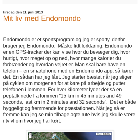
tirsdag den 11. juni 2013
Mit liv med Endomondo
Endomondo er et sportsprogram og jeg er sporty, derfor
bruger jeg Endomondo.
Måske lidt forklaring. Endomondo
er en GPS-tracker der kan vise hvor du bevæger dig, hvor
hurtigt, hvor meget op og ned, hvor mange kalorier du
forbrænder og hvordan vejret er. Man skal bare have en
telefon – en smartphone med en Endomondo app, så kører
det. En sådan har jeg fået. Jeg starter bæstet når jeg stiger
på cyklen om morgenen for at køre på arbejde og putter
telefonen i lommen. For hver kilometer lyder der så en
peptalk nede fra lommen ”15 km in 45 minutes and 49
seconds, last km in 2 minutes and 32 seconds”.
Det er både
hyggeligt og fremmende for præstationen. Når jeg så er
fremme kan jeg se min tilbagelagte rute hvis jeg skulle være
i tvivl om hvor jeg har kørt.