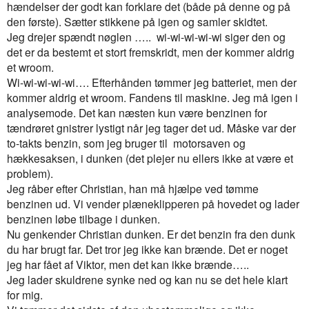
hændelser der godt kan forklare det (både på denne og på
den første). Sætter stikkene på igen og samler skidtet.
Jeg drejer spændt nøglen …..
wi-wi-wi-wi-wi siger den og
det er da bestemt et stort fremskridt, men der kommer aldrig
et wroom.
Wi-wi-wi-wi-wi…. Efterhånden tømmer jeg batteriet, men der
kommer aldrig et wroom. Fandens til maskine. Jeg må igen i
analysemode. Det kan næsten kun være benzinen for
tændrøret gnistrer lystigt når jeg tager det ud. Måske var der
to-takts benzin, som jeg bruger til
motorsaven og
hækkesaksen, i dunken (det plejer nu ellers ikke at være et
problem).
Jeg råber efter Christian, han må hjælpe ved tømme
benzinen ud. Vi vender plæneklipperen på hovedet og lader
benzinen løbe tilbage i dunken.
Nu genkender Christian dunken. Er det benzin fra den dunk
du har brugt far. Det tror jeg ikke kan brænde. Det er noget
jeg har fået af Viktor, men det kan ikke brænde…..
Jeg lader skuldrene synke ned og kan nu se det hele klart
for mig.