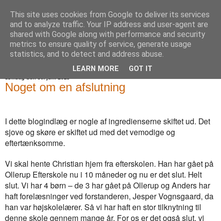
This site uses cookies from Google to deliver its services
Blommesblog
and to analyze traffic. Your IP address and user-agent are
shared with Google along with performance and security
metrics to ensure quality of service, generate usage
statistics, and to detect and address abuse.
▼
LEARN MORE
GOT IT
søndag den 30. juni 2013
Noget om en afslutning
I dette blogindlæg er nogle af ingredienserne skiftet ud. Det
sjove og skøre er skiftet ud med det vemodige og
eftertænksomme.
Vi skal hente Christian hjem fra efterskolen. Han har gået på
Ollerup Efterskole nu i 10 måneder og nu er det slut. Helt
slut. Vi har 4 børn – de 3 har gået på Ollerup og Anders har
haft forelæsninger ved forstanderen, Jesper Vognsgaard, da
han var højskolelærer. Så vi har haft en stor tilknytning til
denne skole gennem mange år. For os er det også slut, vi