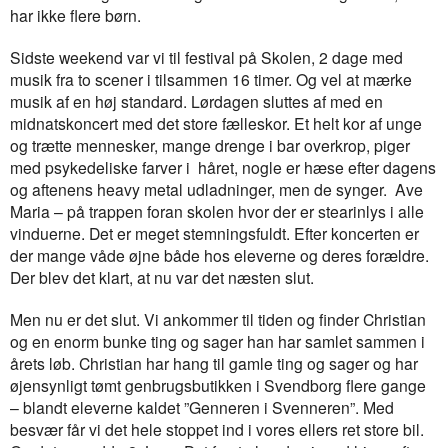
har ikke flere børn.
Sidste weekend var vi til festival på Skolen, 2 dage med
musik fra to scener i tilsammen 16 timer. Og vel at mærke
musik af en høj standard. Lørdagen sluttes af med en
midnatskoncert med det store fælleskor. Et helt kor af unge
og trætte mennesker, mange drenge i bar overkrop, piger
med psykedeliske farver i håret, nogle er hæse efter dagens
og aftenens heavy metal udladninger, men de synger. Ave
Maria – på trappen foran skolen hvor der er stearinlys i alle
vinduerne. Det er meget stemningsfuldt. Efter koncerten er
der mange våde øjne både hos eleverne og deres forældre.
Der blev det klart, at nu var det næsten slut.
Men nu er det slut. Vi ankommer til tiden og finder Christian
og en enorm bunke ting og sager han har samlet sammen i
årets løb. Christian har hang til gamle ting og sager og har
øjensynligt tømt genbrugsbutikken i Svendborg flere gange
– blandt eleverne kaldet ”Genneren i Svenneren”. Med
besvær får vi det hele stoppet ind i vores ellers ret store bil.