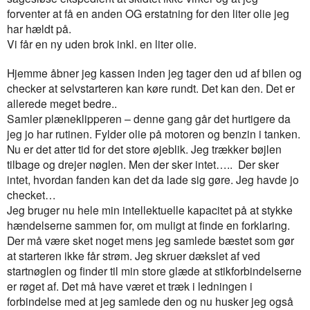
forventer at få en anden OG erstatning for den liter olie jeg
har hældt på.
Vi får en ny uden brok inkl. en liter olie.
Hjemme åbner jeg kassen inden jeg tager den ud af bilen og
checker at selvstarteren kan køre rundt. Det kan den. Det er
allerede meget bedre..
Samler plæneklipperen – denne gang går det hurtigere da
jeg jo har rutinen. Fylder olie på motoren og benzin i tanken.
Nu er det atter tid for det store øjeblik. Jeg trækker bøjlen
tilbage og drejer nøglen. Men der sker intet…..
Der sker
intet, hvordan fanden kan det da lade sig gøre. Jeg havde jo
checket…
Jeg bruger nu hele min intellektuelle kapacitet på at stykke
hændelserne sammen for, om muligt at finde en forklaring.
Der må være sket noget mens jeg samlede bæstet som gør
at starteren ikke får strøm. Jeg skruer dækslet af ved
startnøglen og finder til min store glæde at stikforbindelserne
er røget af. Det må have været et træk i ledningen i
forbindelse med at jeg samlede den og nu husker jeg også