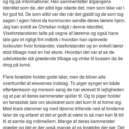
og rig på informationer. Han sammenfatter årgangens
identitet som de, der altid lige nåede det, men som ikke var i
for god tid. De som altid var der når det gjaldt og de som tog
sagen i egen hånd da kommunen sendte deres lærere hjem.
Jeg kan snildt se Christian indgå i denne identitet.
Viseforstanderen talte på vegne af lærerne og også hans
tale gav et rigtigt fint indblik i hvordan han oplevede
lockouten hvor forstander, viseforstander og en enkelt lærer
stod tilbage med en hel skole. Hvordan det var at se de
udelukkede stå grædende tilbage og vinke til bussen da de
drog på turné.
Flere forældre holder gode taler, men de bliver alle
overtrumfet af elevernes indslag. To piger synger en både
eftertænksom og morsom sang de har skrevet til lejligheden
og et par af deres kammerater spiller til. Og to piger holder
en fantastisk tale om skoleåret som det kom til at forme sig.
Med klare stemmer og med tårerne trillende ned af kinderne
taler de og erfarer at det er godt at være to så man kan få tid
til at samle sig indimellem. Mange af deres kammerater
græder og det er der også mange af os forældre der gør. Det