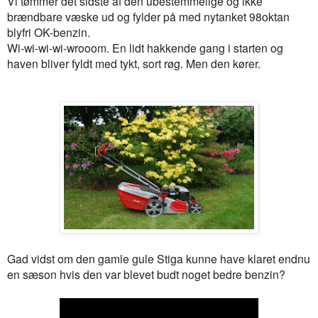
Vi tømmer det sidste af den ubestemmelige og ikke
brændbare væske ud og fylder på med nytanket 98oktan
blyfri OK-benzin.
Wi-wi-wi-wi-wrooom. En lidt hakkende gang i starten og
haven bliver fyldt med tykt, sort røg. Men den kører.
Gad vidst om den gamle gule Stiga kunne have klaret endnu
en sæson hvis den var blevet budt noget bedre benzin?