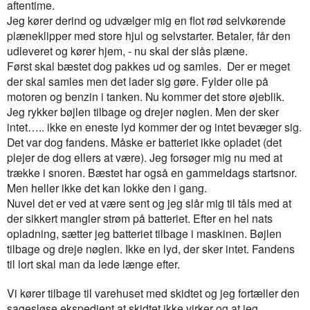
aftentime.
Jeg kører derind og udvælger mig en flot rød selvkørende
plæneklipper med store hjul og selvstarter. Betaler, får den
udleveret og kører hjem, - nu skal der slås plæne.
Først skal bæstet dog pakkes ud og samles.
Der er meget
der skal samles men det lader sig gøre. Fylder olie på
motoren og benzin i tanken. Nu kommer det store øjeblik.
Jeg rykker bøjlen tilbage og drejer nøglen. Men der sker
intet….. ikke en eneste lyd kommer der og intet bevæger sig.
Det var dog fandens. Måske er batteriet ikke opladet (det
plejer de dog ellers at være). Jeg forsøger mig nu med at
trække i snoren. Bæstet har også en gammeldags startsnor.
Men heller ikke det kan lokke den i gang.
Nuvel det er ved at være sent og jeg slår mig til tåls med at
der sikkert mangler strøm på batteriet. Efter en hel nats
opladning, sætter jeg batteriet tilbage i maskinen. Bøjlen
tilbage og dreje nøglen. Ikke en lyd, der sker intet. Fandens
til lort skal man da lede længe efter.
Vi kører tilbage til varehuset med skidtet og jeg fortæller den
sagesløse ekspedient at skidtet ikke virker og at jeg