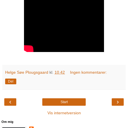
Helge Søe Plougsgaard
kl.
10.42
Ingen kommentarer:
Del
‹
›
Start
Vis internetversion
Om mig