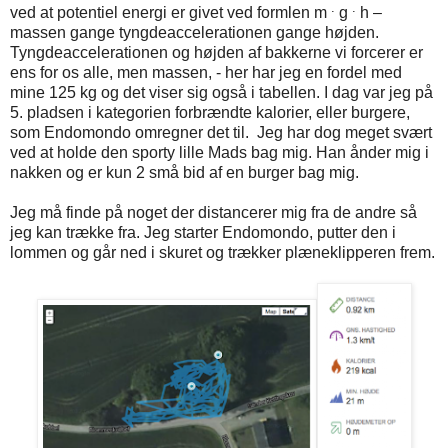
.
.
ved at potentiel energi er givet ved formlen m
g
h –
massen gange tyngdeaccelerationen gange højden.
Tyngdeaccelerationen og højden af bakkerne vi forcerer er
ens for os alle, men massen, - her har jeg en fordel med
mine 125 kg og det viser sig også i tabellen. I dag var jeg på
5. pladsen i kategorien forbrændte kalorier, eller burgere,
som Endomondo omregner det til.
Jeg har dog meget svært
ved at holde den sporty lille Mads bag mig. Han ånder mig i
nakken og er kun 2 små bid af en burger bag mig.
Jeg må finde på noget der distancerer mig fra de andre så
jeg kan trække fra. Jeg starter Endomondo, putter den i
lommen og går ned i skuret og trækker plæneklipperen frem.