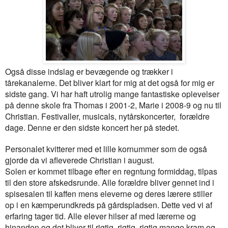
Også disse indslag er bevægende og trækker i
tårekanalerne. Det bliver klart for mig at det også for mig er
sidste gang. Vi har haft utrolig mange fantastiske oplevelser
på denne skole fra Thomas i 2001-2, Marie i 2008-9 og nu til
Christian. Festivaller, musicals, nytårskoncerter, forældre
dage. Denne er den sidste koncert her på stedet.
Personalet kvitterer med et lille kornummer som de også
gjorde da vi afleverede Christian i august.
Solen er kommet tilbage efter en regntung formiddag, tilpas
til den store afskedsrunde. Alle forældre bliver gennet ind i
spisesalen til kaffen mens eleverne og deres lærere stiller
op i en kæmperundkreds på gårdspladsen. Dette ved vi af
erfaring tager tid. Alle elever hilser af med lærerne og
hinanden og det bliver til rigtig, rigtig, rigtig mange kram og