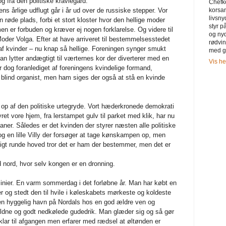
og fra den politiske kravlegård.
Chefk
 årlige udflugt går i år ud over de russiske stepper. Vor
korsa
livsny
en røde plads, forbi et stort kloster hvor den hellige moder
styr 
men er forbuden og kræver ej nogen forklarelse. Og videre til
og ny
oder Volga. Efter at have arriveret til bestemmelsesstedet
rødvi
 af kvinder – nu knap så hellige. Foreningen synger smukt
med g
an lytter andægtigt til værternes kor der diverterer med en
Vis he
 dog foranlediget af foreningens kvindelige formand,
 blind organist, men ham siges der også at stå en kvinde
p af den politiske urtegryde. Vort hæderkronede demokrati
ret vore hjem, fra lerstampet gulv til parket med klik, har nu
ner. Således er det kvinden der styrer næsten alle politiske
 og en lille Villy der forsøger at tage kønskampen op, men
digt runde hoved tror det er ham der bestemmer, men det er
mod nord, hvor selv kongen er en dronning.
linier. En varm sommerdag i det forløbne år. Man har købt en
r og stedt den til hvile i køleskabets mørkeste og koldeste
n i en hyggelig havn på Nordals hos en god ældre ven og
dne og godt nedkølede gudedrik. Man glæder sig og så gør
lar til afgangen men erfarer med rædsel at øltønden er