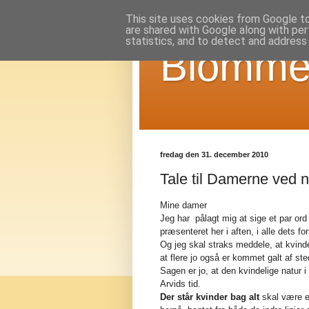
This site uses cookies from Google to 
are shared with Google along with per
statistics, and to detect and address
Blomme
fredag den 31. december 2010
Tale til Damerne ved 
Mine damer
Jeg har pålagt mig at sige et par or
præsenteret her i aften, i alle dets fo
Og jeg skal straks meddele, at kvin
at flere jo også er kommet galt af s
Sagen er jo, at den kvindelige natur
Arvids tid.
Der står kvinder bag alt
skal være e