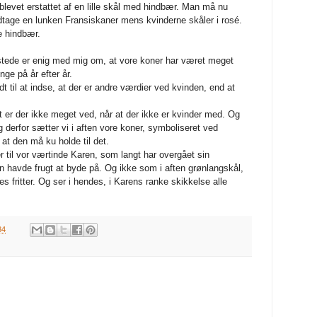
 blevet erstattet af en lille skål med hindbær. Man må nu
age en lunken Fransiskaner mens kvinderne skåler i rosé.
se hindbær.
 tilstede er enig med mig om, at vore koner har været meget
ge på år efter år.
t til at indse, at der er andre værdier ved kvinden, end at
 er der ikke meget ved, når at der ikke er kvinder med. Og
 derfor sætter vi i aften vore koner, symboliseret ved
l, at den må ku holde til det.
 til vor værtinde Karen, som langt har overgået sin
havde frugt at byde på. Og ikke som i aften grønlangskål,
ritter. Og ser i hendes, i Karens ranke skikkelse alle
34