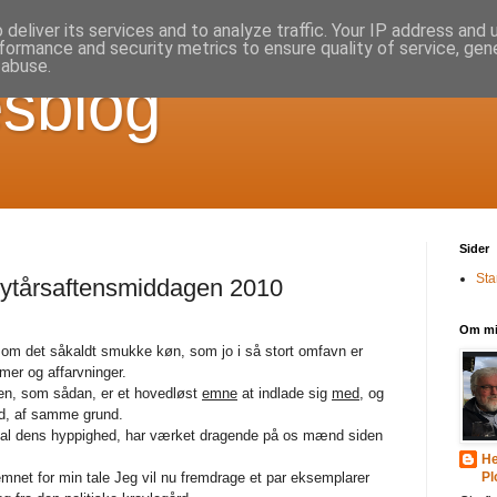
deliver its services and to analyze traffic. Your IP address and
formance and security metrics to ensure quality of service, ge
 abuse.
sblog
Sider
Sta
nytårsaftensmiddagen 2010
Om m
d om det såkaldt smukke køn, som jo i så stort omfavn er
rmer og affarvninger.
den, som sådan, er et hovedløst
emne
at indlade sig
med,
og
ted, af samme grund.
 i al dens hyppighed, har værket dragende på os mænd siden
He
mnet for min tale
Jeg vil nu fremdrage et par eksemplarer
Pl