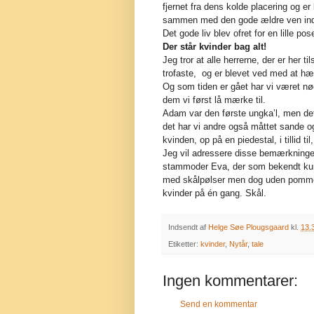
fjernet fra dens kolde placering og er
sammen med den gode ældre ven indt
Det gode liv blev ofret for en lille po
Der står kvinder bag alt!
Jeg tror at alle herrerne, der er her
trofaste, og er blevet ved med at hæn
Og som tiden er gået har vi været nød
dem vi først lå mærke til.
Adam var den første ungka’l, men det
det har vi andre også måttet sande og
kvinden, op på en piedestal, i tillid ti
Jeg vil adressere disse bemærkninger
stammoder Eva, der som bekendt kun 
med skålpølser men dog uden pommes f
kvinder på én gang. Skål.
Indsendt af
Helge Søe Plougsgaard
kl.
13.
Etiketter:
kvinder
,
Nytår
,
tale
Ingen kommentarer:
Send en kommentar