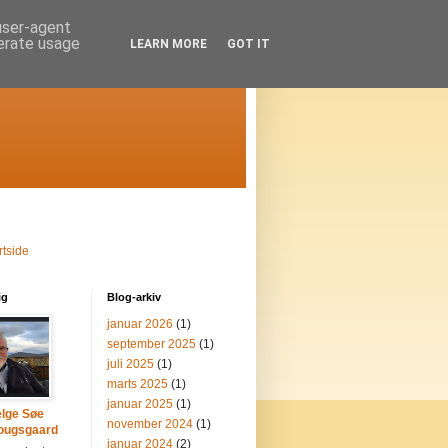
 user-agent
nerate usage
LEARN MORE
GOT IT
rtside
ig
Blog-arkiv
januar 2026
(1)
september 2025
(1)
juli 2025
(1)
marts 2025
(1)
januar 2025
(1)
lge Søe
november 2024
(1)
ougsgaard
januar 2024
(2)