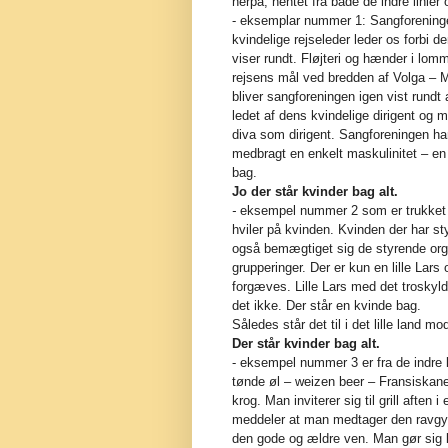
herpå, hentet fra både de indre linier 
- eksemplar nummer 1: Sangforeningens
kvindelige rejseleder leder os forbi d
viser rundt. Fløjteri og hænder i lom
rejsens mål ved bredden af Volga – M
bliver sangforeningen igen vist rundt
ledet af dens kvindelige dirigent og m
diva som dirigent. Sangforeningen har
medbragt en enkelt maskulinitet – en
bag.
Jo der står kvinder bag alt.
-
eksempel nummer 2 som er trukket o
hviler på kvinden. Kvinden der har sty
også bemægtiget sig de styrende orga
grupperinger. Der er kun en lille Lars
forgæves. Lille Lars med det troskyl
det ikke. Der står en kvinde bag.
Således står det til i det lille land 
Der står kvinder bag alt.
- eksempel nummer 3 er fra de indre 
tønde øl – weizen beer – Fransiskane
krog. Man inviterer sig til grill afte
meddeler at man medtager den ravgyl
den gode og ældre ven. Man gør sig k