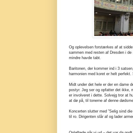
Og oplevelsen forstærkes af at sidde
sammen med resten af Dresden i de si
mindre havde tabt.
Baritonen, der kommer ind i 3 satsen
harmonien med koret er helt perfekt. 
Midt under det hele er der en dame de
postyr. Jeg ser og opfatter det ikke,
er involveret i dette. Solvejg tror at
at dø på, til tonerne af denne dødsm
Koncerten slutter med ”Selig sind die
til ro. Dirigenten slår af og lader ar
Opløftede går vi ud – det var da godt