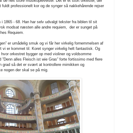
 de helt store musikoplevelser. Det er et stort orkester, der
r et fuldt professionelt kor og de synger så nakkehårende rejser
865 - 68. Han har selv udvalgt tekster fra biblen til sit
tysk modsat næsten alle andre requiem,
der er sunget på
sches Requiem.
ragen” er umådelig smuk og vi får her virkelig fornemmelsen af
t vi er kommet til. Koret synger virkelig helt fantastisk. Og
n hvor orkestret bygger op med violiner og voldsomme
 ”Denn alles Fleisch ist wie Gras” forte fortissimo med flere
en grad så det er svært at kontrollere mimikken og
kke nogen der skal se på mig.