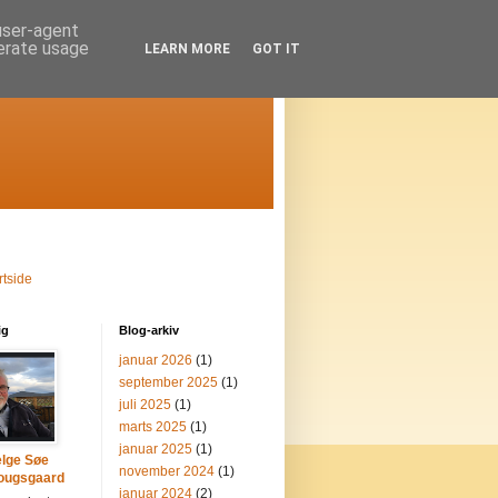
 user-agent
nerate usage
LEARN MORE
GOT IT
rtside
ig
Blog-arkiv
januar 2026
(1)
september 2025
(1)
juli 2025
(1)
marts 2025
(1)
januar 2025
(1)
lge Søe
november 2024
(1)
ougsgaard
januar 2024
(2)