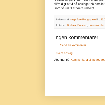
tilfældigt at vi så opslaget på hotellet
som så ud til at være udsolgt.
Indsendt af
Helge Søe Plougsgaard
kl.
21.
Etiketter:
Brahms
,
Dresden
,
Frauenkirche
Ingen kommentarer:
Send en kommentar
Nyere opslag
Abonner på:
Kommentarer til indlægget