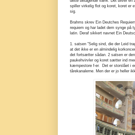
dette betagende værk. Det bliver en af
spiller virkelig flot og koret, koret e
sig.
Brahms skrev Ein Deutches Requiem i 1
requiem og har ladet dem synge på 
latin. Deraf sikkert navnet Ein Deut
1. satsen ”Selig sind, die der Leid t
at det ikke er en almindelig korkoncer
det fortsætter sådan. 2 satsen er de
paukehvirvler og koret sætter ind med
kæmpestore f-er.
Det er storslået i 
tårekanalerne. Men der er jo heller i