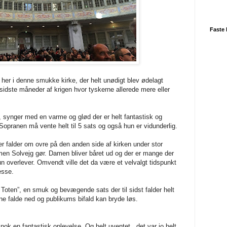
Faste 
 her i denne smukke kirke, der helt unødigt blev ødelagt
dste måneder af krigen hvor tyskerne allerede mere eller
, synger med en varme og glød der er helt fantastisk og
Sopranen må vente helt til 5 sats og også hun er vidunderlig.
r falder om ovre på den anden side af kirken under stor
 men Solvejg gør. Damen bliver båret ud og der er mange der
 hun overlever. Omvendt ville det da være et velvalgt tidspunkt
esse.
 Toten”, en smuk og bevægende sats der til sidst falder helt
mene falde ned og publikums bifald kan bryde løs.
 nok en fantastisk oplevelse. Og helt uventet, det var jo helt