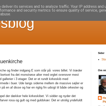
deliver its services and to analyze traffic. Your IP address and
formance and security metrics to ensure quality of service, ge
 abuse.
sblog
Sider
Sta
uenkirche
kirche og finder indgang E som står på
vores billet. Vi træder
Om m
r bortset fra det monstrøse alter med orglet ovenover mest
d gallerier i 3 etager. Det er et rundt kirkeskib med
rmede i buer. Ude langs siderne mellem de massive søjler er
på en af disse og har en rigtig fin udsigt til både orkester og
el der dækker hele kirkeskibet. Vi sidder og nyder det
He
lfarver rosa og gult og med guldskær. Det er utrolig yndefuldt
Pl