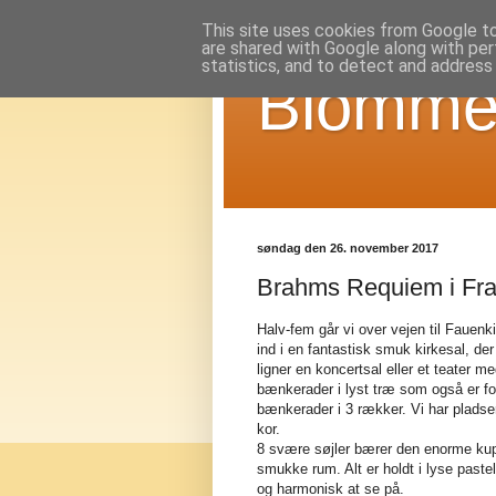
This site uses cookies from Google to 
are shared with Google along with per
statistics, and to detect and address
Blomme
søndag den 26. november 2017
Brahms Requiem i Fra
Halv-fem går vi over vejen til Fauen
ind i en fantastisk smuk kirkesal, de
ligner en koncertsal eller et teater me
bænkerader i lyst træ som også er fo
bænkerader i 3 rækker. Vi har pladser 
kor.
8 svære søjler bærer den enorme kupp
smukke rum. Alt er holdt i lyse paste
og harmonisk at se på.