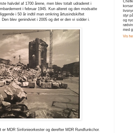
Chefk
rste halvdel af 1700 årene, men blev totalt udraderet i
korsa
bardement i februar 1945. Kun alteret og den modsatte
livsny
iggende i 50 år indtil man omkring årtusindskiftet
styr 
Den blev genindviet i 2005 og det er den vi sidder i.
og ny
rødvi
med g
Vis he
et er MDR Sinfonieorkester og derefter MDR Rundfunkchor.