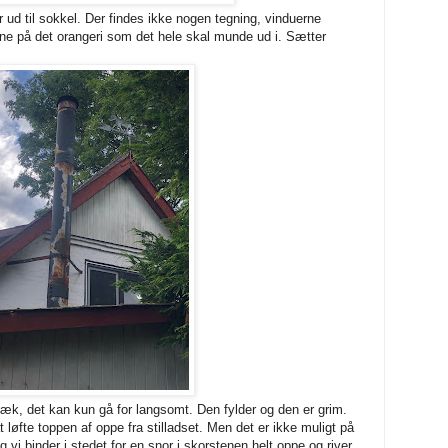
r ud til sokkel. Der findes ikke nogen tegning, vinduerne
e på det orangeri som det hele skal munde ud i. Sætter
æk, det kan kun gå for langsomt. Den fylder og den er grim.
 løfte toppen af oppe fra stilladset. Men det er ikke muligt på
g vi binder i stedet for en snor i skorstenen helt oppe og river