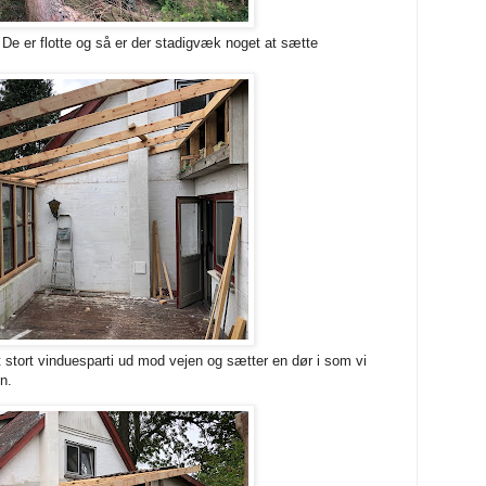
 De er flotte og så er der stadigvæk noget at sætte
et stort vinduesparti ud mod vejen og sætter en dør i som vi
n.