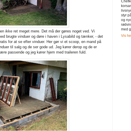
Chefk
korsa
livsny
styr 
og ny
rødvi
med g
den ikke ret meget mere. Det må der gøres noget ved. Vi
Vis he
d brugte vinduer og døre i haven i Lysabild og tænker, - det
atis for at se efter vinduer. Her gør vi et scoop, en mand på
uer til salg og de ser gode ud. Jeg kører derop og de er
være passende og jeg kører hjem med traileren fuld.