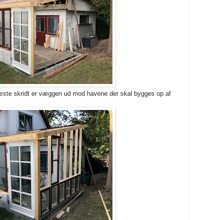
næste skridt er væggen ud mod havene der skal bygges op af