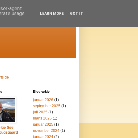
 user-agent
nerate usage
LEARN MORE
GOT IT
rtside
ig
Blog-arkiv
januar 2026
(1)
september 2025
(1)
juli 2025
(1)
marts 2025
(1)
januar 2025
(1)
lge Søe
november 2024
(1)
ougsgaard
januar 2024
(2)