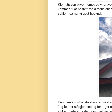
Klematissen bliver fjernet og vi grave
kommer til at bestemme dimensionern
soklen, så har vi godt begyndt.
Den gamle rustne stålskorsten skal v
Jeg løsner stålgjordene og forsøger at
sikker måde at få den forsigtigt ned o