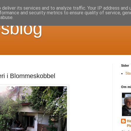
deliver its services and to analyze traffic. Your IP address and
formance and security metrics to ensure quality of service, ge
 abuse.
sblog
Sider
Sta
eri i Blommeskobbel
Om m
He
Pl