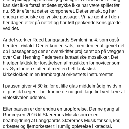
kan slet ikke forstå at dette stykke ikke har være spillet før
nu, 65 år efter at det er komponeret. Det er smukt og har
endog melodiske og lyriske passager. Vi har genhørt den
her dagen efter på nettet og har følt genkendelsens glæde
ved det.
Andet værk er Rued Langgaards Symfoni nr. 4, som også
hedder Løvfald. Der er kun en sats, men den er alligevel delt
op i passager og der er overskrifter projiceret op på væggen
over Carl Henning Pedersens fantastiske mosaikker. Det
hjælper faktisk for forståelsen af musikken for novicer som
os. Symfonien slutter af med en helt fantastisk
kirkeklokkebimlen frembragt af orkestrets instrumenter.
I pausen giver vi 30 kr. for et lille glas middelmådig hvidvin i
et plastik bæger – her kunne de nu godt tage lidt ved lære af
vinfestivalen udenfor.
Efter pausen er der endnu en uropførelse. Denne gang af
Rumrejsen 2016 til Sfærernes Musik som er en
bearbejdning af Langgaards Sfærernes Musik for soli, kor,
orkester og fjernorkester til rumlig opførelse i katedral.