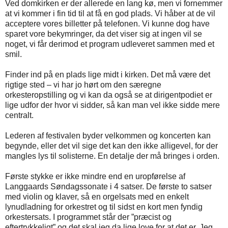
Ved domkirken er der allerede en lang kø, men vi fornemmer
at vi kommer i fin tid til at få en god plads. Vi håber at de vil
acceptere vores billetter på telefonen. Vi kunne dog have
sparet vore bekymringer, da det viser sig at ingen vil se
noget, vi får derimod et program udleveret sammen med et
smil.
Finder ind på en plads lige midt i kirken. Det må være det
rigtige sted – vi har jo hørt om den særegne
orkesteropstilling og vi kan da også se at dirigentpodiet er
lige udfor der hvor vi sidder, så kan man vel ikke sidde mere
centralt.
Lederen af festivalen byder velkommen og koncerten kan
begynde, eller det vil sige det kan den ikke alligevel, for der
mangles lys til solisterne. En detalje der må bringes i orden.
Første stykke er ikke mindre end en uropførelse af
Langgaards Søndagssonate i 4 satser. De første to satser
med violin og klaver, så en orgelsats med en enkelt
lynudladning for orkestret og til sidst en kort men fyndig
orkestersats. I programmet står der ”præcist og
eftertrykkeligt” og det skal jeg da lige love for at det er. Jeg