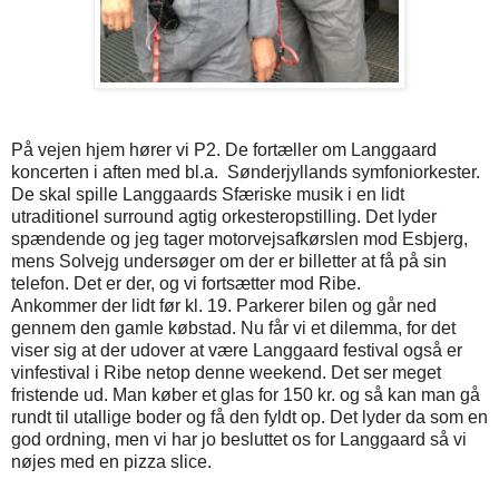
På vejen hjem hører vi P2. De fortæller om Langgaard
koncerten i aften med bl.a.
Sønderjyllands symfoniorkester.
De skal spille Langgaards Sfæriske musik i en lidt
utraditionel surround agtig orkesteropstilling. Det lyder
spændende og jeg tager motorvejsafkørslen mod Esbjerg,
mens Solvejg undersøger om der er billetter at få på sin
telefon. Det er der, og vi fortsætter mod Ribe.
Ankommer der lidt før kl. 19. Parkerer bilen og går ned
gennem den gamle købstad. Nu får vi et dilemma, for det
viser sig at der udover at være Langgaard festival også er
vinfestival i Ribe netop denne weekend. Det ser meget
fristende ud. Man køber et glas for 150 kr. og så kan man gå
rundt til utallige boder og få den fyldt op. Det lyder da som en
god ordning, men vi har jo besluttet os for Langgaard så vi
nøjes med en pizza slice.