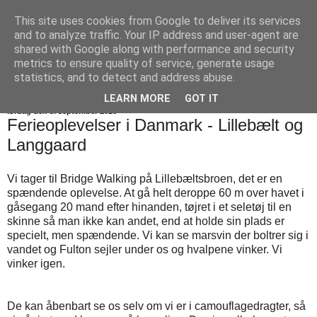
This site uses cookies from Google to deliver its services
Blommesblog
and to analyze traffic. Your IP address and user-agent are
shared with Google along with performance and security
metrics to ensure quality of service, generate usage
statistics, and to detect and address abuse.
▼
LEARN MORE
GOT IT
lørdag den 3. september 2016
Ferieoplevelser i Danmark - Lillebælt og
Langgaard
Vi tager til Bridge Walking på Lillebæltsbroen, det er en
spændende oplevelse. At gå helt deroppe 60 m over havet i
gåsegang 20 mand efter hinanden, tøjret i et seletøj til en
skinne så man ikke kan andet, end at holde sin plads er
specielt, men spændende. Vi kan se marsvin der boltrer sig i
vandet og Fulton sejler under os og hvalpene vinker. Vi
vinker igen.
De kan åbenbart se os selv om vi er i camouflagedragter, så