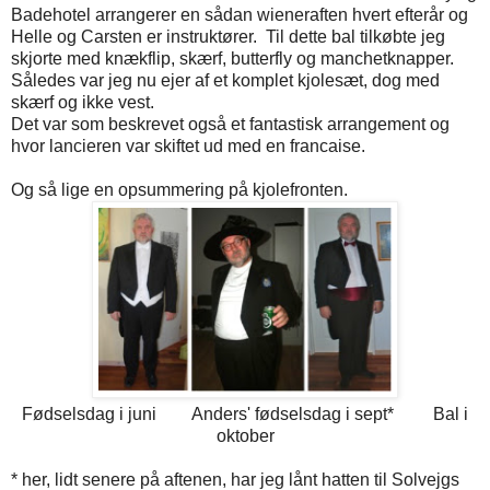
Badehotel arrangerer en sådan wieneraften hvert efterår og
Helle og Carsten er instruktører.
Til dette bal tilkøbte jeg
skjorte med knækflip, skærf, butterfly og manchetknapper.
Således var jeg nu ejer af et komplet kjolesæt, dog med
skærf og ikke vest.
Det var som beskrevet også et fantastisk arrangement og
hvor lancieren var skiftet ud med en francaise.
Og så lige en opsummering på kjolefronten.
Fødselsdag i juni Anders' fødselsdag i sept* Bal i
oktober
* her, lidt senere på aftenen, har jeg lånt hatten til Solvejgs