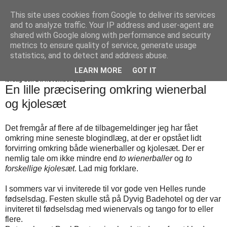
This site uses cookies from Google to deliver its services
Blommesblog
and to analyze traffic. Your IP address and user-agent are
shared with Google along with performance and security
metrics to ensure quality of service, generate usage
statistics, and to detect and address abuse.
▼
LEARN MORE
GOT IT
lørdag den 24. november 2012
En lille præcisering omkring wienerbal
og kjolesæt
Det fremgår af flere af de tilbagemeldinger jeg har fået
omkring mine seneste blogindlæg, at der er opstået lidt
forvirring omkring både wienerballer og kjolesæt. Der er
nemlig tale om ikke mindre end
to wienerballer
og
to
forskellige kjolesæt
. Lad mig forklare.
I sommers var vi inviterede til vor gode ven Helles runde
fødselsdag. Festen skulle stå på Dyvig Badehotel og der var
inviteret til fødselsdag med wienervals og tango for to eller
flere.