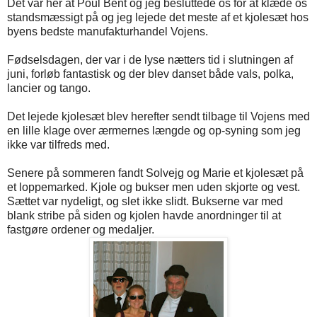
Det var her at Poul Bent og jeg besluttede os for at klæde os
standsmæssigt på og jeg lejede det meste af et kjolesæt hos
byens bedste manufakturhandel Vojens.
Fødselsdagen, der var i de lyse nætters tid i slutningen af
juni, forløb fantastisk og der blev danset både vals, polka,
lancier og tango.
Det lejede kjolesæt blev herefter sendt tilbage til Vojens med
en lille klage over ærmernes længde og op-syning som jeg
ikke var tilfreds med.
Senere på sommeren fandt Solvejg og Marie et kjolesæt på
et loppemarked. Kjole og bukser men uden skjorte og vest.
Sættet var nydeligt, og slet ikke slidt. Bukserne var med
blank stribe på siden og kjolen havde anordninger til at
fastgøre ordener og medaljer.